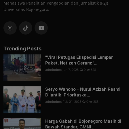
Mahasiswa Penelitian Pengabdian dan Jurnalistik (P2J)
Universitas Bojonegoro.
Trending Posts
"Viral Petugas Ekspedisi Lempar
Paket, Netizen Geram: '...
admindmc
Jan 7, 2025
0
328
Setyo Wahono - Nurul Azizah Resmi
Dilantik, Prioritaska...
admindmc
Feb 21, 2025
0
285
Harga Gabah di Bojonegoro Masih di
Bawah Standar, GMNI ...