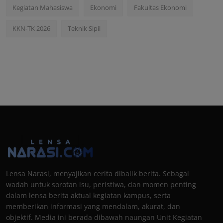
Kegiatan Mahasiswa
Ekonomi
Fakultas Ekonomi
KKN-TK 2026
Teknik Sipil
Lensa Narasi, menyajikan cerita dibalik berita. Sebagai
wadah untuk sorotan isu, peristiwa, dan momen penting
dalam lensa berita aktual kegiatan kampus, serta
memberikan informasi yang mendalam, akurat, dan
objektif. Media ini berada dibawah naungan Unit Kegiatan