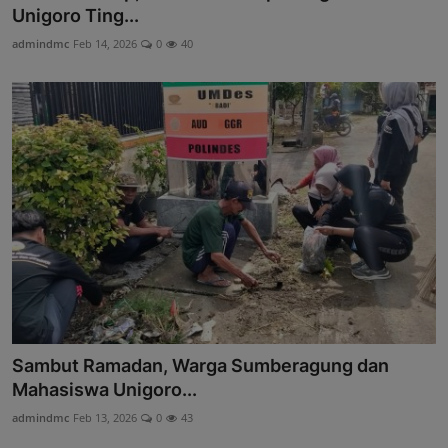
Unigoro Ting...
admindmc
Feb 14, 2026
0
40
Sambut Ramadan, Warga Sumberagung dan
Mahasiswa Unigoro...
admindmc
Feb 13, 2026
0
43