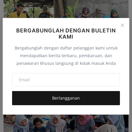
BERGABUNGLAH DENGAN BULETIN
KAMI
Bergabunglah dengan daftar pelanggan kami untuk
mendapatkan berita terbaru, pembaruan, dan
penawaran khusus langsung di kotak masuk Anda
Sentra Jamu tapi Minim Bahan Baku, Mahasiswa
Unigoro Aj...
admindmc
Feb 11, 2026
0
28
Berlangganan