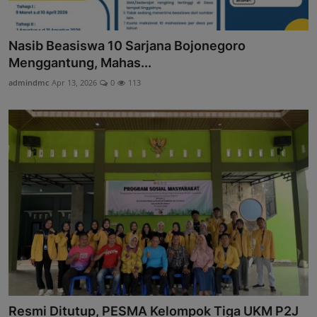
Nasib Beasiswa 10 Sarjana Bojonegoro
Menggantung, Mahas...
admindmc
Apr 13, 2026
0
113
Resmi Ditutup, PESMA Kelompok Tiga UKM P2J