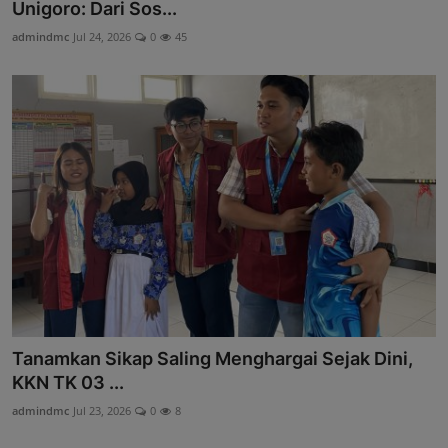
Unigoro: Dari Sos...
admindmc
Jul 24, 2026
0
45
Tanamkan Sikap Saling Menghargai Sejak Dini,
KKN TK 03 ...
admindmc
Jul 23, 2026
0
8