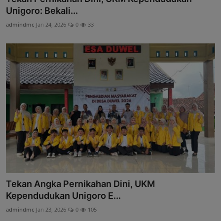
Unigoro: Bekali...
admindmc
Jan 24, 2026
0
33
Tekan Angka Pernikahan Dini, UKM
Kependudukan Unigoro E...
admindmc
Jan 23, 2026
0
105