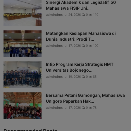
Sinergi Akademik dan Legislatif, 50
Mahasiswa FISIP Uni...
admindmc
Jul 24, 2026
0
110
Matangkan Kesiapan Mahasiswa di
Dunia Industri: Prodi T...
admindmc
Jul 17, 2026
0
100
Intip Program Kerja Strategis HMTI
Universitas Bojonego...
admindmc
Jul 19, 2026
0
85
Bersama Petani Gamongan, Mahasiswa
Unigoro Paparkan Hak...
admindmc
Jul 17, 2026
0
78