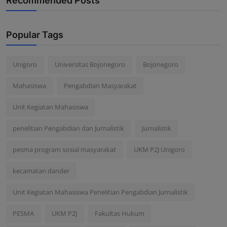
Recommended Posts
Popular Tags
Unigoro
Universitas Bojonegoro
Bojonegoro
Mahasiswa
Pengabdian Masyarakat
Unit Kegiatan Mahasiswa
penelitian Pengabdian dan Jurnalistik
Jurnalistik
pesma program sosial masyarakat
UKM P2J Unigoro
kecamatan dander
Unit Kegiatan Mahasiswa Penelitian Pengabdian Jurnalistik
PESMA
UKM P2J
Fakultas Hukum