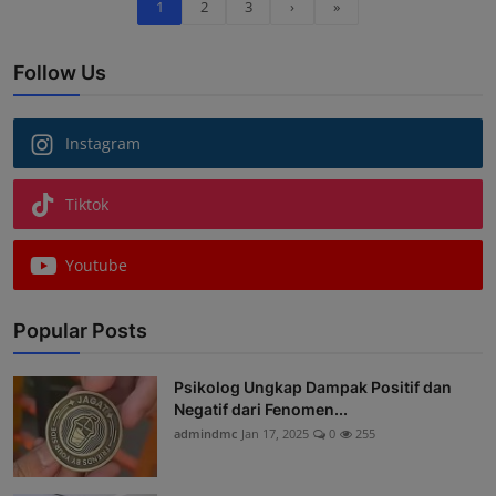
1
2
3
›
»
Follow Us
Instagram
Tiktok
Youtube
Popular Posts
Psikolog Ungkap Dampak Positif dan
Negatif dari Fenomen...
admindmc
Jan 17, 2025
0
255