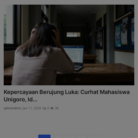
Kepercayaan Berujung Luka: Curhat Mahasiswa
Unigoro, Id...
admindmc
Jan 11, 2026
0
38