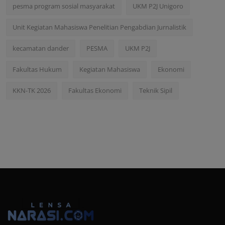
pesma program sosial masyarakat
UKM P2J Unigoro
Unit Kegiatan Mahasiswa Penelitian Pengabdian Jurnalistik
kecamatan dander
PESMA
UKM P2J
Fakultas Hukum
Kegiatan Mahasiswa
Ekonomi
KKN-TK 2026
Fakultas Ekonomi
Teknik Sipil