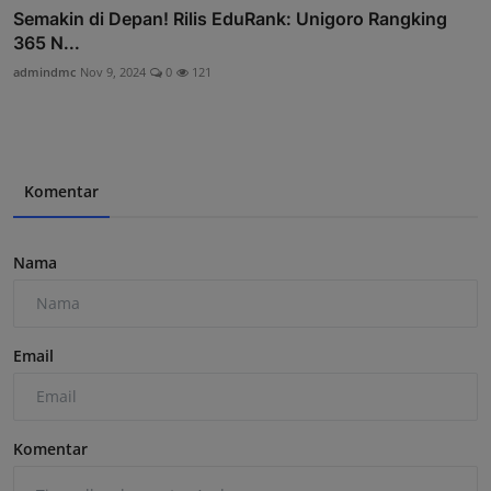
Semakin di Depan! Rilis EduRank: Unigoro Rangking
365 N...
admindmc
Nov 9, 2024
0
121
Komentar
Nama
Email
Komentar