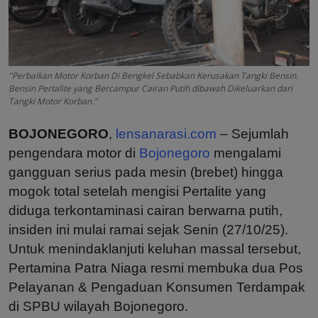
"Perbaikan Motor Korban Di Bengkel Sebabkan Kerusakan Tangki Bensin.
Bensin Pertalite yang Bercampur Cairan Putih dibawah Dikeluarkan dari
Tangki Motor Korban."
BOJONEGORO
,
lensanarasi.com
– Sejumlah
pengendara motor di
Bojonegoro
mengalami
gangguan serius pada mesin (brebet) hingga
mogok total setelah mengisi Pertalite yang
diduga terkontaminasi cairan berwarna putih,
insiden ini mulai ramai sejak Senin (27/10/25).
Untuk menindaklanjuti keluhan massal tersebut,
Pertamina Patra Niaga resmi membuka dua Pos
Pelayanan & Pengaduan Konsumen Terdampak
di SPBU wilayah Bojonegoro.