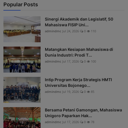
Popular Posts
Sinergi Akademik dan Legislatif, 50
Mahasiswa FISIP Uni...
admindmc
Jul 24, 2026
0
110
Matangkan Kesiapan Mahasiswa di
Dunia Industri: Prodi T...
admindmc
Jul 17, 2026
0
100
Intip Program Kerja Strategis HMTI
Universitas Bojonego...
admindmc
Jul 19, 2026
0
85
Bersama Petani Gamongan, Mahasiswa
Unigoro Paparkan Hak...
admindmc
Jul 17, 2026
0
78