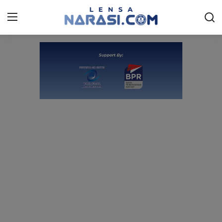
Beranda
HEADLINE
NASIONAL
PENDIDIKAN
SPORT
ARTIKEL
LIVESTYLE