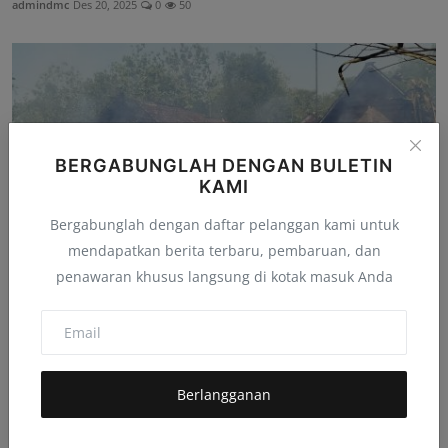
admindmc
Des 20, 2025
0
50
BERGABUNGLAH DENGAN BULETIN
KAMI
Bergabunglah dengan daftar pelanggan kami untuk
mendapatkan berita terbaru, pembaruan, dan
penawaran khusus langsung di kotak masuk Anda
Diduga Konsleting Listrik, Hanguskan Rumah di
Kasiman, ...
admindmc
Okt 30, 2024
0
84
Berlangganan