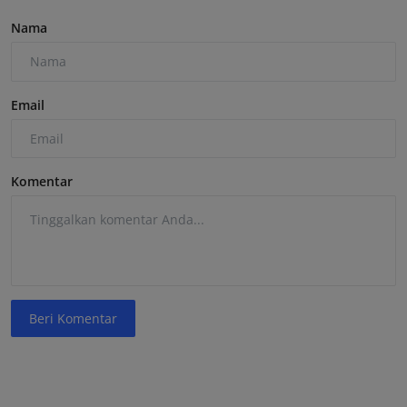
Nama
Email
Komentar
Beri Komentar