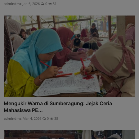
admindmc
Jan 6, 2026
0
51
Mengukir Warna di Sumberagung: Jejak Ceria
Mahasiswa PE...
admindmc
Mar 4, 2026
0
38