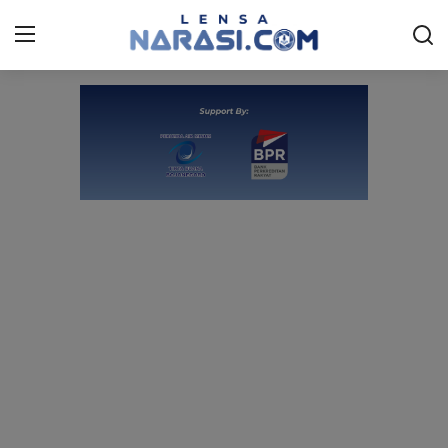
Beranda
HEADLINE
NASIONAL
PENDIDIKAN
SPORT
ARTIKEL
LIVESTYLE