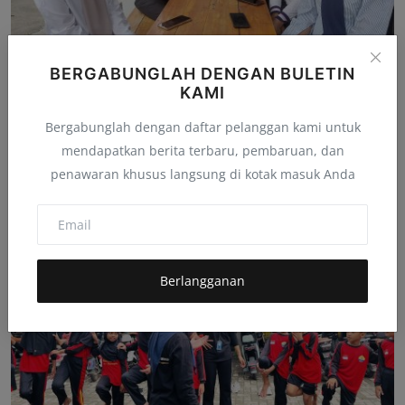
BERGABUNGLAH DENGAN BULETIN
KAMI
Dosen Fakultas Hukum Unigoro: Bahas KUHP Baru Beri
Pelu...
Bergabunglah dengan daftar pelanggan kami untuk
mendapatkan berita terbaru, pembaruan, dan
admindmc
Des 26, 2025
0
51
penawaran khusus langsung di kotak masuk Anda
Berlangganan