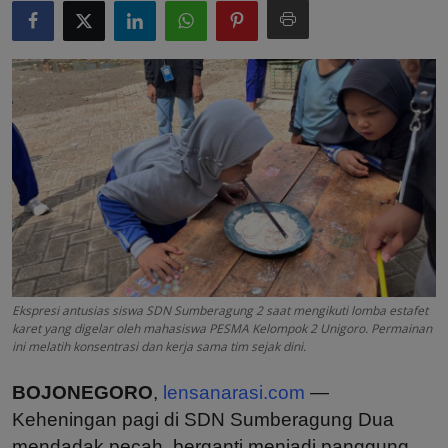
Ekspresi antusias siswa SDN Sumberagung 2 saat mengikuti lomba estafet
karet yang digelar oleh mahasiswa PESMA Kelompok 2 Unigoro. Permainan
ini melatih konsentrasi dan kerja sama tim sejak dini.
BOJONEGORO
,
lensanarasi.com
—
Keheningan pagi di SDN Sumberagung Dua
mendadak pecah, berganti menjadi panggung