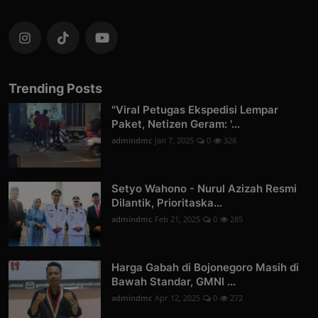
Trending Posts
"Viral Petugas Ekspedisi Lempar
Paket, Netizen Geram: '...
admindmc
Jan 7, 2025
0
328
Setyo Wahono - Nurul Azizah Resmi
Dilantik, Prioritaska...
admindmc
Feb 21, 2025
0
285
Harga Gabah di Bojonegoro Masih di
Bawah Standar, GMNI ...
admindmc
Apr 12, 2025
0
272