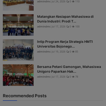
admindmc
Jul 24, 2026
0
110
Matangkan Kesiapan Mahasiswa di
Dunia Industri: Prodi T...
admindmc
Jul 17, 2026
0
100
Intip Program Kerja Strategis HMTI
Universitas Bojonego...
admindmc
Jul 19, 2026
0
85
Bersama Petani Gamongan, Mahasiswa
Unigoro Paparkan Hak...
admindmc
Jul 17, 2026
0
78
Recommended Posts