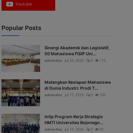
Youtube
Popular Posts
Sinergi Akademik dan Legislatif,
50 Mahasiswa FISIP Uni...
admindmc
Jul 24, 2026
0
110
Matangkan Kesiapan Mahasiswa
di Dunia Industri: Prodi T...
admindmc
Jul 17, 2026
0
100
Intip Program Kerja Strategis
HMTI Universitas Bojonego...
admindmc
Jul 19, 2026
0
85