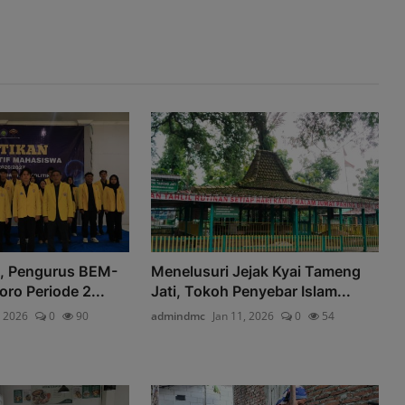
k, Pengurus BEM-
Menelusuri Jejak Kyai Tameng
ro Periode 2...
Jati, Tokoh Penyebar Islam...
, 2026
0
90
admindmc
Jan 11, 2026
0
54