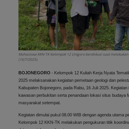
Mahasiswa KKN-TK Kelompok 12 Unigoro berdiskusi saat melakukan p
(16/7/2025).
BOJONEGORO
- Kelompok 12 Kuliah Kerja Nyata Tematik
2025 melaksanakan kegiatan pemetaan geologi dan peles
Kabupaten Bojonegoro, pada Rabu, 16 Juli 2025. Kegiatan i
kawasan perbukitan serta penandaan lokasi situs budaya Ma
masyarakat setempat.
Kegiatan dimulai pukul 08.00 WIB dengan agenda utama pen
Kelompok 12 KKN-TK melakukan pengukuran titik koordi