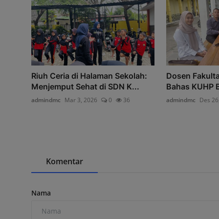
Riuh Ceria di Halaman Sekolah:
Dosen Fakult
Menjemput Sehat di SDN K...
Bahas KUHP Ba
admindmc
Mar 3, 2026
0
36
admindmc
Des 26
Komentar
Nama