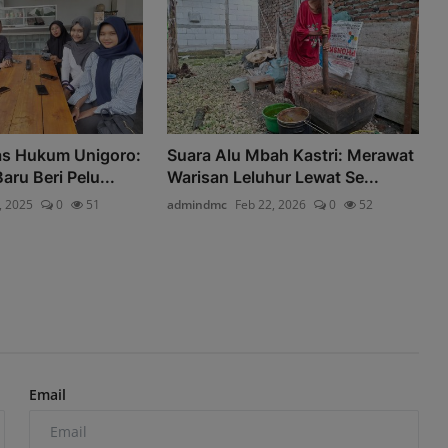
as Hukum Unigoro:
Suara Alu Mbah Kastri: Merawat
ru Beri Pelu...
Warisan Leluhur Lewat Se...
, 2025
0
51
admindmc
Feb 22, 2026
0
52
Email