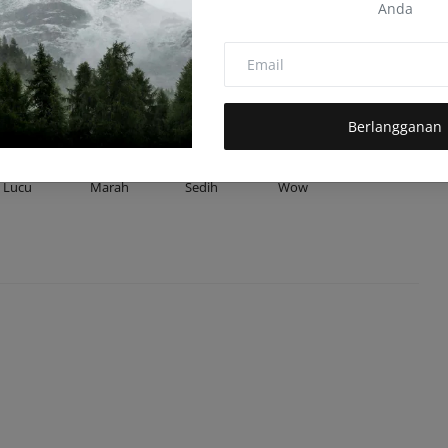
Anda
0
0
0
0
Berlangganan
Lucu
Marah
Sedih
Wow