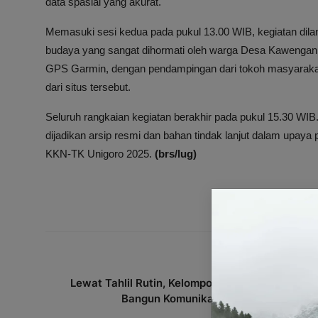
data spasial yang akurat.
Memasuki sesi kedua pada pukul 13.00 WIB, kegiatan dil
budaya yang sangat dihormati oleh warga Desa Kawengan.
GPS Garmin, dengan pendampingan dari tokoh masyarakat 
dari situs tersebut.
Seluruh rangkaian kegiatan berakhir pada pukul 15.30 WI
dijadikan arsip resmi dan bahan tindak lanjut dalam upaya
KKN-TK Unigoro 2025.
(brs/lug)
ARTIKEL SEBELUMNY
Lewat Tahlil Rutin, Kelompok 22 KKN-TK Unigor
Bangun Komunikasi dan Dukung Pele..