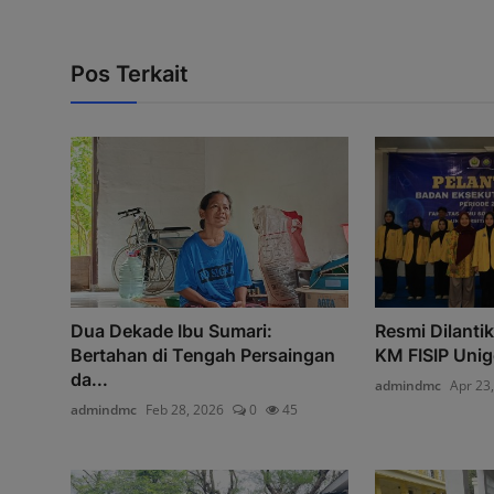
Pos Terkait
Dua Dekade Ibu Sumari:
Resmi Dilanti
Bertahan di Tengah Persaingan
KM FISIP Unigo
da...
admindmc
Apr 23
admindmc
Feb 28, 2026
0
45