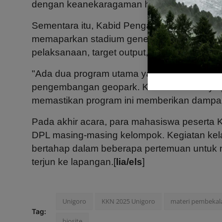
dengan keanekaragaman hayati yang perlu di
Sementara itu, Kabid Pengabdian Masyaraka
memaparkan stadium general KKN Tematik K
pelaksanaan, target output, serta kriteria eva
"Ada dua program utama yang akan dilaksana
pengembangan geopark. Kami telah menyiap
memastikan program ini memberikan dampak
Pada akhir acara, para mahasiswa peserta 
DPL masing-masing kelompok. Kegiatan kela
bertahap dalam beberapa pertemuan untuk
terjun ke lapangan.[
lia/els
]
Unigoro
KKN 2025 Unigoro
materi pembekal
Tag:
biosite