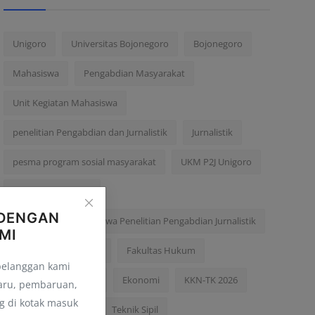
Unigoro
Universitas Bojonegoro
Bojonegoro
Mahasiswa
Pengabdian Masyarakat
Unit Kegiatan Mahasiswa
penelitian Pengabdian dan Jurnalistik
Jurnalistik
pesma program sosial masyarakat
UKM P2J Unigoro
kecamatan dander
DENGAN
Unit Kegiatan Mahasiswa Penelitian Pengabdian Jurnalistik
MI
PESMA
UKM P2J
Fakultas Hukum
pelanggan kami
Kegiatan Mahasiswa
Ekonomi
KKN-TK 2026
aru, pembaruan,
 di kotak masuk
Fakultas Ekonomi
Teknik Sipil