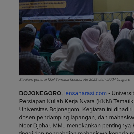
Stadium general KKN Tematik Kolaboratif 2025 oleh LPPM Unigoro
BOJONEGORO
,
lensanarasi.com
- Universi
Persiapan Kuliah Kerja Nyata (KKN) Tematik 
Universitas Bojonegoro. Kegiatan ini dihadir
dosen pendamping lapangan, dan mahasis
Noor Djohar, MM., menekankan pentingnya K
tinggi dan pengabdian mahasiswa kepada m