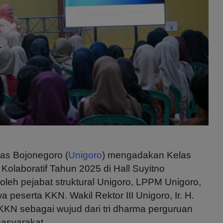
tas Bojonegoro (
Unigoro
) mengadakan Kelas
Kolaboratif Tahun 2025 di Hall Suyitno
i oleh pejabat struktural Unigoro, LPPM Unigoro,
wa peserta KKN.
Wakil Rektor III Unigoro, Ir. H.
KN sebagai wujud dari tri dharma perguruan
asyarakat.