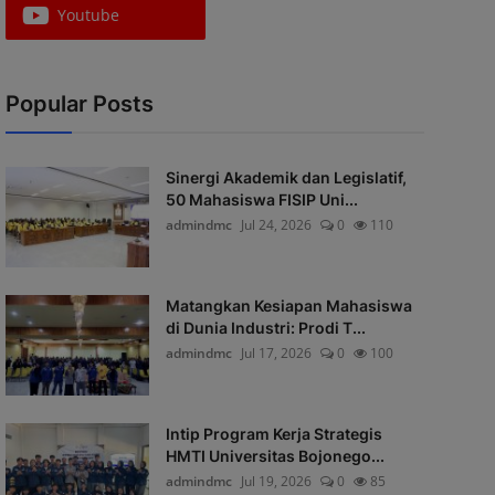
Youtube
Popular Posts
Sinergi Akademik dan Legislatif,
50 Mahasiswa FISIP Uni...
admindmc
Jul 24, 2026
0
110
Matangkan Kesiapan Mahasiswa
di Dunia Industri: Prodi T...
admindmc
Jul 17, 2026
0
100
Intip Program Kerja Strategis
HMTI Universitas Bojonego...
admindmc
Jul 19, 2026
0
85