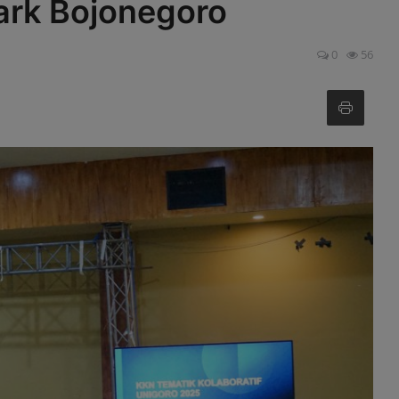
rk Bojonegoro
0
56