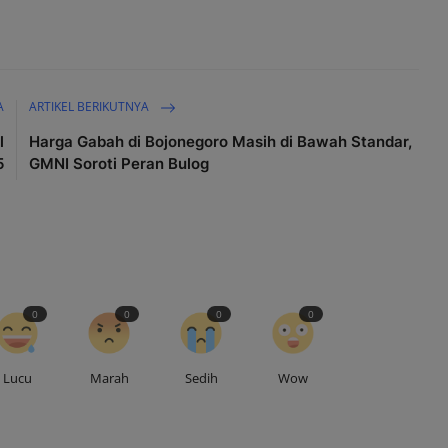
A
ARTIKEL BERIKUTNYA
l
Harga Gabah di Bojonegoro Masih di Bawah Standar,
5
GMNI Soroti Peran Bulog
0
0
0
0
Lucu
Marah
Sedih
Wow