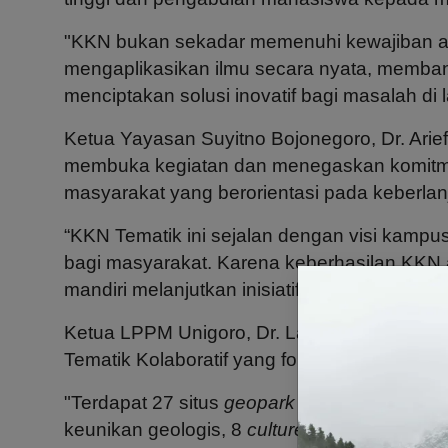
"KKN bukan sekadar memenuhi kewajiban ak
mengaplikasikan ilmu secara nyata, memba
menciptakan solusi inovatif bagi masalah di 
Ketua Yayasan Suyitno Bojonegoro, Dr. Arief
membuka kegiatan dan menegaskan komit
masyarakat yang berorientasi pada keberlan
“KKN Tematik ini sejalan dengan visi kamp
bagi masyarakat. Karena keberhasilan KKN 
mandiri melanjutkan inisiatif yang telah dirin
Ketua LPPM Unigoro, Dr. Laily Agustina Rah
Tematik Kolaboratif yang fokus pada optimal
"Terdapat 27 situs
geopark
yang akan kami 
keunikan geologis, 8
culture site
yang merep