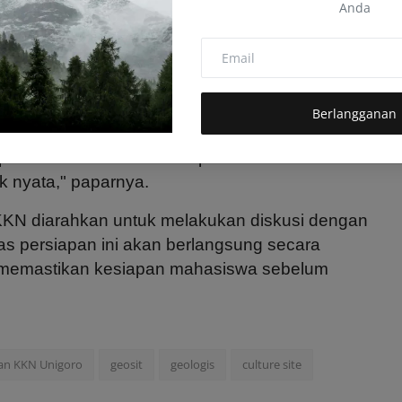
lestarikan," jelasnya.
Anda
t LPPM Unigoro, Joko Hadi Susilo, SE., MM.,
olaboratif 2025, termasuk mekanisme
luasi.
Berlangganan
kan, yaitu optimalisasi potensi desa dan
kan sistem evaluasi komprehensif untuk
 nyata," paparnya.
KKN diarahkan untuk melakukan diskusi dengan
s persiapan ini akan berlangsung secara
 memastikan kesiapan mahasiswa sebelum
an KKN Unigoro
geosit
geologis
culture site