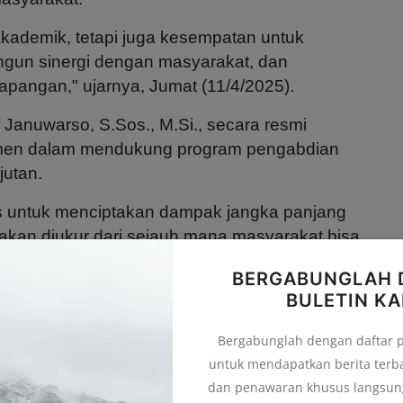
ademik, tetapi juga kesempatan untuk
ngun sinergi dengan masyarakat, dan
lapangan," ujarnya, Jumat (11/4/2025).
 Januwarso, S.Sos., M.Si., secara resmi
men dalam mendukung program pengabdian
jutan.
us untuk menciptakan dampak jangka panjang
akan diukur dari sejauh mana masyarakat bisa
tis mahasiswa.”, tegasnya.
BERGABUNGLAH 
BULETIN KA
mawati, S.Si., M.Sc., menjelaskan konsep KKN
isasi geopark Bojonegoro.
Bergabunglah dengan daftar 
kembangkan, meliputi 16
geosite
dengan
untuk mendapatkan berita terb
resentasikan kekayaan budaya, dan 3
biosite
dan penawaran khusus langsung